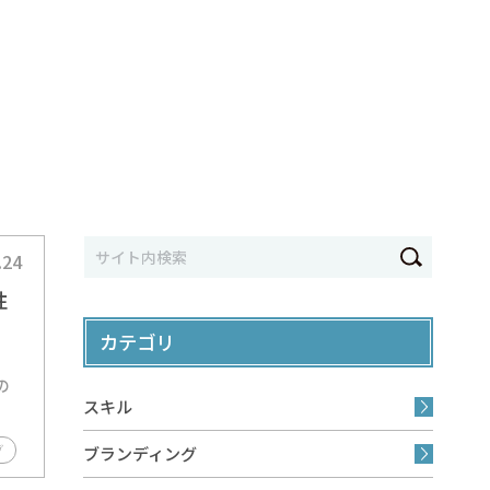
.24
性
カテゴリ
。
の
スキル
グ
ブランディング