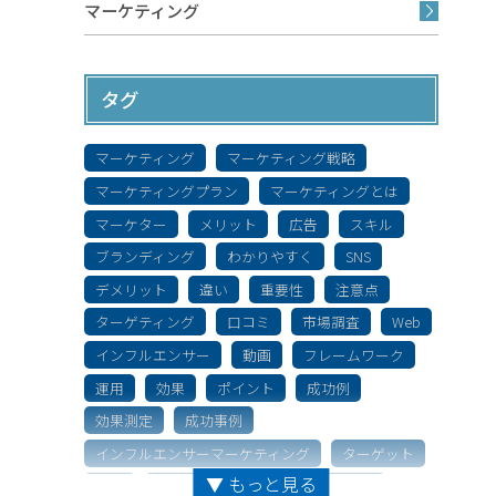
マーケティング
タグ
マーケティング
マーケティング戦略
マーケティングプラン
マーケティングとは
マーケター
メリット
広告
スキル
ブランディング
わかりやすく
SNS
デメリット
違い
重要性
注意点
ターゲティング
口コミ
市場調査
Web
インフルエンサー
動画
フレームワーク
運用
効果
ポイント
成功例
効果測定
成功事例
インフルエンサーマーケティング
ターゲット
▼ もっと見る
特徴
キャリア
ソーシャルメディア