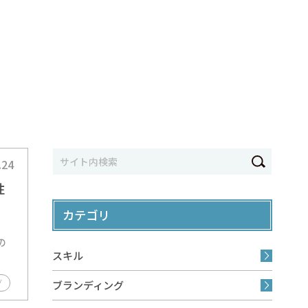
.24
性
カテゴリ
。
の
スキル
グ
ブランディング