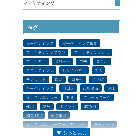
マーケティング
タグ
マーケティング
マーケティング戦略
マーケティングプラン
マーケティングとは
マーケター
メリット
広告
スキル
ブランディング
わかりやすく
SNS
デメリット
違い
重要性
注意点
ターゲティング
口コミ
市場調査
Web
インフルエンサー
動画
フレームワーク
運用
効果
ポイント
成功例
効果測定
成功事例
インフルエンサーマーケティング
ターゲット
▼ もっと見る
特徴
キャリア
ソーシャルメディア