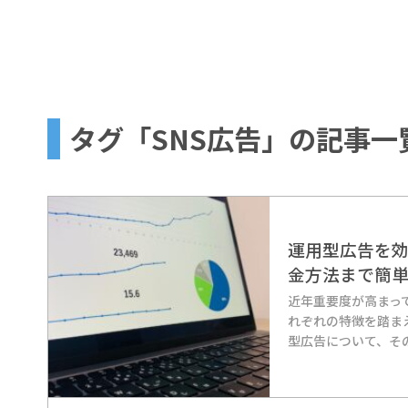
タグ「SNS広告」の記事一覧 |
運用型広告を
金方法まで簡
近年重要度が高まっ
れぞれの特徴を踏ま
型広告について、そ