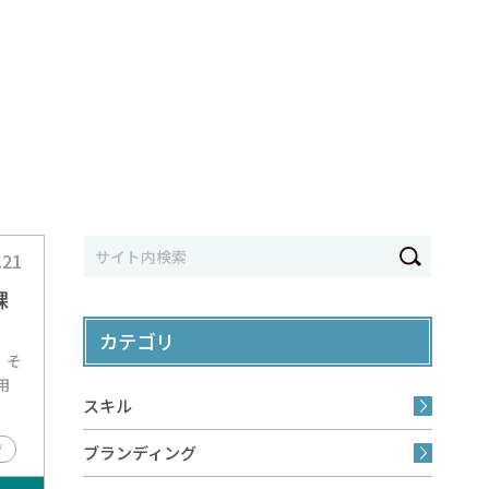
.21
課
カテゴリ
、そ
用
スキル
グ
ブランディング