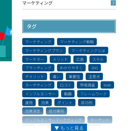
マーケティング
タグ
マーケティング
マーケティング戦略
マーケティングプラン
マーケティングとは
マーケター
メリット
広告
スキル
ブランディング
わかりやすく
SNS
デメリット
違い
重要性
注意点
ターゲティング
口コミ
市場調査
Web
インフルエンサー
動画
フレームワーク
運用
効果
ポイント
成功例
効果測定
成功事例
インフルエンサーマーケティング
ターゲット
▼ もっと見る
特徴
キャリア
ソーシャルメディア